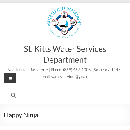
Skip
to
content
St. Kitts Water Services
Department
Needsmust | Basseterre | Phone: (869) 467-1005, (869) 467-1447 |
Menu
Email: water.services@gov.kn
Happy Ninja